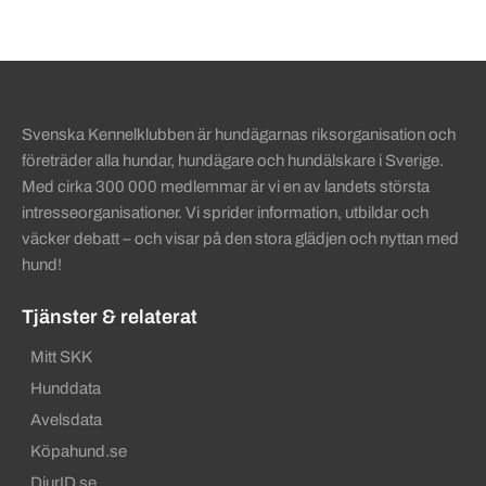
Sidinformation och användba
Svenska Kennelklubben är hundägarnas riksorganisation och
företräder alla hundar, hundägare och hundälskare i Sverige.
Med cirka 300 000 medlemmar är vi en av landets största
intresseorganisationer. Vi sprider information, utbildar och
väcker debatt – och visar på den stora glädjen och nyttan med
hund!
Tjänster & relaterat
Mitt SKK
Hunddata
Avelsdata
Köpahund.se
DjurID.se