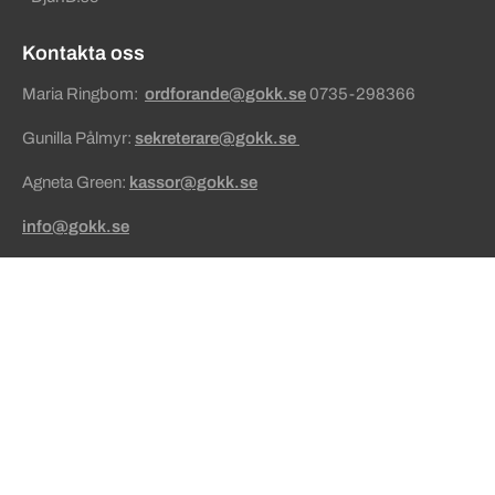
Kontakta oss
Maria Ringbom:
ordforande@gokk.se
0735-298366
Gunilla Pålmyr:
sekreterare@gokk.se
Agneta Green:
kassor@gokk.se
info@gokk.se
valberedning@gokk.se
ringsekreterare@gokk.se
domare@gokk.se
aktiviteter@gokk.se