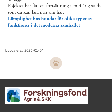
Pojektet har fått en fortsättning i en 3-årig studie,
som du kan läsa mer om här:
Lämplighet hos hundar för olika typer av
funktioner i det moderna samhället
Uppdaterat: 2025-01-04
Sidinformation och användba
Köpa hund startsida