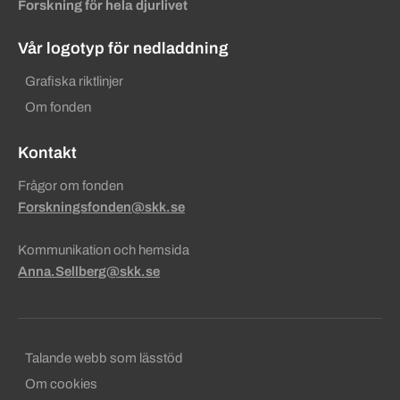
Forskning för hela djurlivet
Vår logotyp för nedladdning
Grafiska riktlinjer
Om fonden
Kontakt
Frågor om fonden
Forskningsfonden@skk.se
Kommunikation och hemsida
Anna.Sellberg@skk.se
Sekundära sidfotslänkar
Talande webb som lässtöd
Om cookies