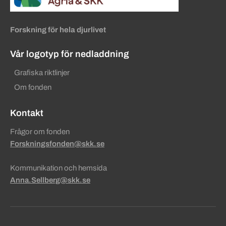
Forskning för hela djurlivet
Vår logotyp för nedladdning
Grafiska riktlinjer
Om fonden
Kontakt
Frågor om fonden
Forskningsfonden@skk.se
Kommunikation och hemsida
Anna.Sellberg@skk.se
Sekundära sidfotslänkar