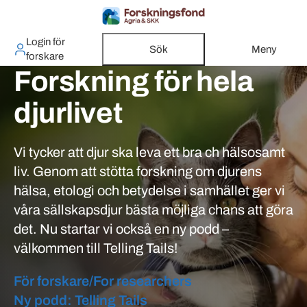
Login för
Sök
Meny
forskare
Forskning för hela
djurlivet
Vi tycker att djur ska leva ett bra ch hälsosamt
liv. Genom att stötta forskning om djurens
hälsa, etologi och betydelse i samhället ger vi
våra sällskapsdjur bästa möjliga chans att göra
det. Nu startar vi också en ny podd –
välkommen till Telling Tails!
För forskare/For researchers
Utvalda inlägg
Ny podd: Telling Tails