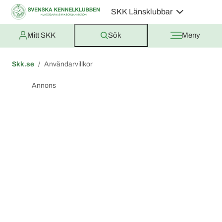
SKK Länsklubbar
Mitt SKK
Sök
Meny
Skk.se
Användarvillkor
Annons