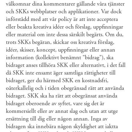
välkomnar dina kommentarer gällande våra tjänster
och SKKs webbplatser och applikationer. Var dock
införstådd med att vår policy är att inte acceptera
eller beakta kreativa idéer och förslag, uppfinningar
eller material om inte dessa särskilt begärts. Om du,
trots SKKs begäran, skickar oss kreativa förslag,
idéer, skisser, koncept, uppfinningar eller annan
information (kollektivt benämnt "bidrag"), ska
bidraget anses tillhöra SKK eller alternativt, i det fall
då SKK inte ensamt äger samtliga rättigheter till
bidraget, ger du härmed SKK en kostnadsfri,
oåterkallelig och i tiden obegränsad rätt att använda
bidraget. SKK ska ha rätt att obegränsat använda
bidraget oberoende av syftet, vare sig det är
kommersiellt eller av annat slag och utan att utge
ersättning till dig eller någon annan. Inga av
bidragen ska innebära någon skyldighet att iaktta