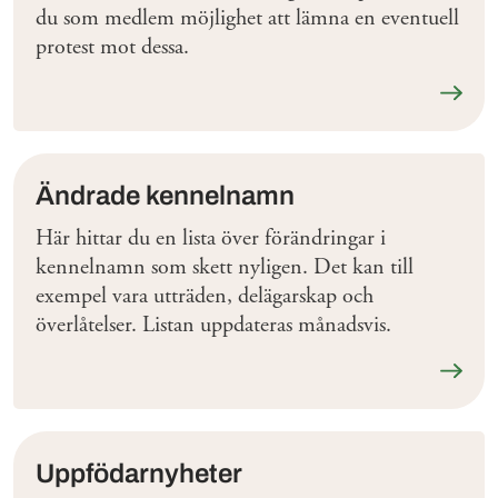
du som medlem möjlighet att lämna en eventuell
protest mot dessa.
Läs me
Ändrade kennelnamn
Här hittar du en lista över förändringar i
kennelnamn som skett nyligen. Det kan till
exempel vara utträden, delägarskap och
överlåtelser. Listan uppdateras månadsvis.
Läs me
Uppfödarnyheter