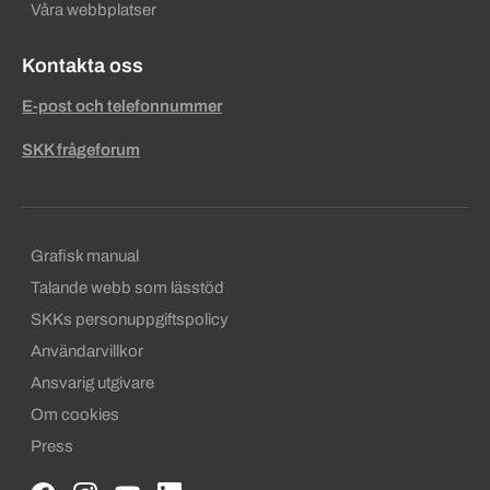
Våra webbplatser
Kontakta oss
E-post och telefonnummer
SKK frågeforum
Sekundära sidfotslänkar
Grafisk manual
Talande webb som lässtöd
SKKs personuppgiftspolicy
Användarvillkor
Ansvarig utgivare
Om cookies
Press