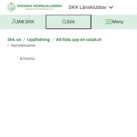
SKK Länsklubbar
Mitt SKK
Sök
Meny
Skk.se
Uppfödning
Att föda upp en valpkull
Kennelnamn
Annons