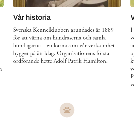
Vår historia
Svenska Kennelklubben grundades år 1889
I
för att värna om hundraserna och samla
v
hundägarna – en kärna som vår verksamhet
a
bygger på än idag. Organisationens första
o
ordförande hette Adolf Patrik Hamilton.
k
h
v
P
v