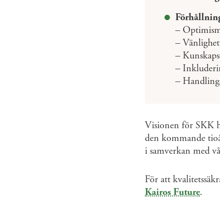
Förhållning
– Optimis
– Vänlighet
– Kunskapsd
– Inkluderi
– Handlings
Visionen för SKK h
den kommande tioår
i samverkan med v
För att kvalitetssäk
Kairos Future
.