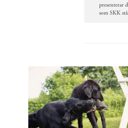
presenterar d
som SKK står 
Mer om