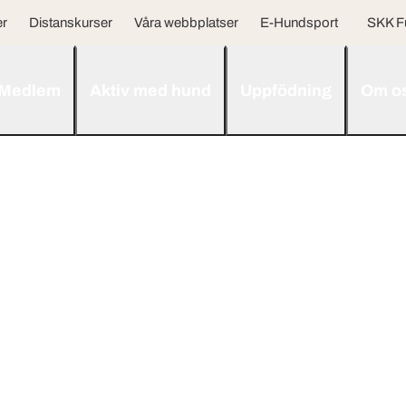
er
Distanskurser
Våra webbplatser
E-Hundsport
SKK F
Medlem
Aktiv med hund
Uppfödning
Om o