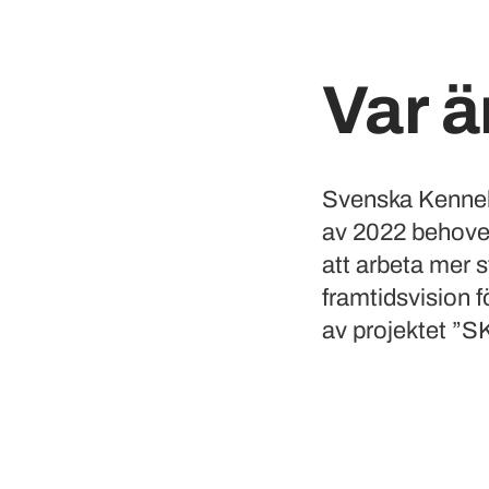
Var ä
Svenska Kennel
av 2022 behovet 
att arbeta mer st
framtidsvision 
av projektet ”S