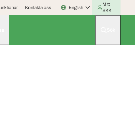
Mitt
unktionär
Kontakta oss
English
SKK
ss
Sök