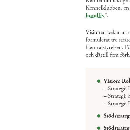
Kennelfullmäktige 20
Kennelklubben, en 
hundliv
”.
Visionen pekar ut r
formulerat tre strat
Centralstyrelsen. Fö
och därtill fem förh
Vision: Rol
– Strategi: 
– Strategi:
– Strategi:
Stödstrateg
Stödstrate