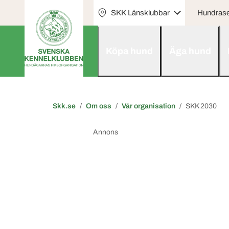
SKK Länsklubbar
Hundras
Köpa hund
Äga hund
Skk.se
Om oss
Vår organisation
SKK 2030
Annons