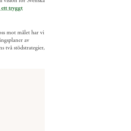
ll vision för Svenska
 ett tryggt
oss mot målet har vi
lingsplaner av
s två stödstrategier,