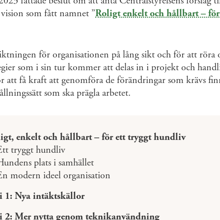
23 fattade beslut om att anta Centralstyrelsens förslag ti
vision som fått namnet ”
Roligt enkelt och hållbart – för
iktningen för organisationen på lång sikt och för att röra 
egier som i sin tur kommer att delas in i projekt och hand
r att få kraft att genomföra de förändringar som krävs finn
ållningssätt som ska prägla arbetet.
igt, enkelt och hållbart – för ett tryggt hundliv
Ett tryggt hundliv
 Hundens plats i samhället
 En modern ideel organisation
i 1: Nya intäktskällor
gi 2: Mer nytta genom teknikanvändning