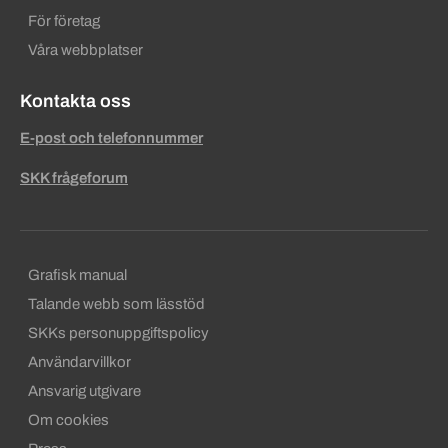
För företag
Våra webbplatser
Kontakta oss
E-post och telefonnummer
SKK frågeforum
Sekundära sidfotslänkar
Grafisk manual
Talande webb som lässtöd
SKKs personuppgiftspolicy
Användarvillkor
Ansvarig utgivare
Om cookies