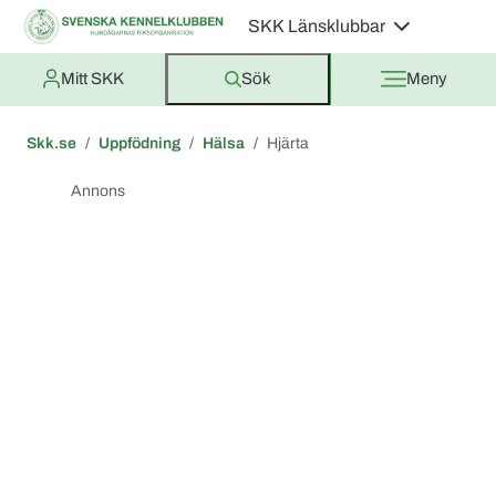
SKK Länsklubbar
Mitt SKK
Sök
Meny
Skk.se
Uppfödning
Hälsa
Hjärta
Annons