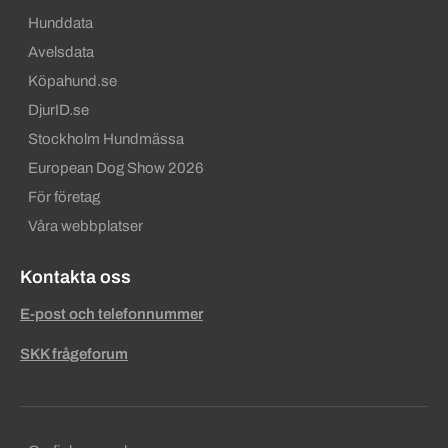
Hunddata
Avelsdata
Köpahund.se
DjurID.se
Stockholm Hundmässa
European Dog Show 2026
För företag
Våra webbplatser
Kontakta oss
E-post och telefonnummer
SKK frågeforum
Sekundära sidfotslänkar