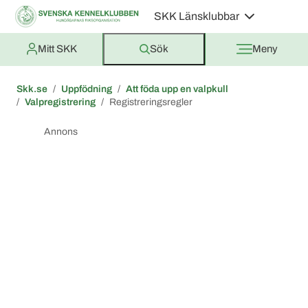
SKK Länsklubbar
Mitt SKK
Sök
Meny
Skk.se
Uppfödning
Att föda upp en valpkull
Valpregistrering
Registreringsregler
Annons