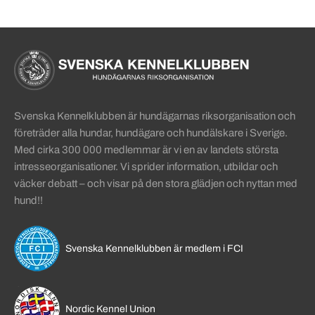
Sidinformation och användba
Köpa hund startsida
Svenska Kennelklubben är hundägarnas riksorganisation och
företräder alla hundar, hundägare och hundälskare i Sverige.
Med cirka 300 000 medlemmar är vi en av landets största
intresseorganisationer. Vi sprider information, utbildar och
väcker debatt – och visar på den stora glädjen och nyttan med
hund!!
Svenska Kennelklubben är medlem i FCI
Nordic Kennel Union