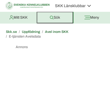
SKK Länsklubbar
Mitt SKK
Sök
Meny
Skk.se
Uppfödning
Avel inom SKK
E-tjänsten Avelsdata
Annons