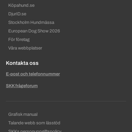
Köpahund.se
DjurID.se
Stockholm Hundmässa
European Dog Show 2026
För företag
Våra webbplatser
Kontakta oss
E-post och telefonnummer
SKK frågeforum
Sekundära sidfotslänkar
Grafisk manual
Talande webb som lässtöd
SKKs personuppgiftspolicy