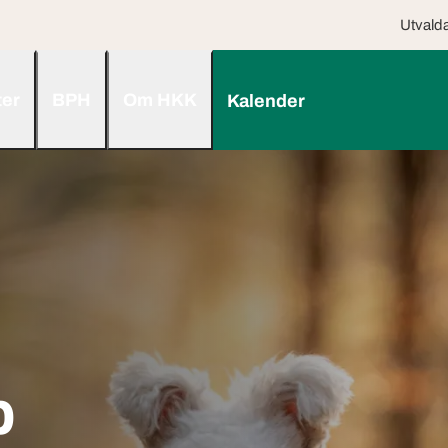
Utvalda
ter
BPH
Om HKK
Kalender
b