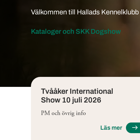
Välkommen till Hallads Kennelklubb
Kataloger och SKK Dogshow
Tjänster
Tvååker International
Show 10 juli 2026
PM och övrig info
Läs mer