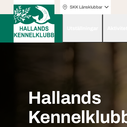
SKK Länsklubbar
Utställningar
Aktivite
Hallands
Kennelklub