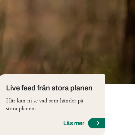
Live feed från stora planen
Här kan ni se vad som händer på
stora planen.
Läs mer