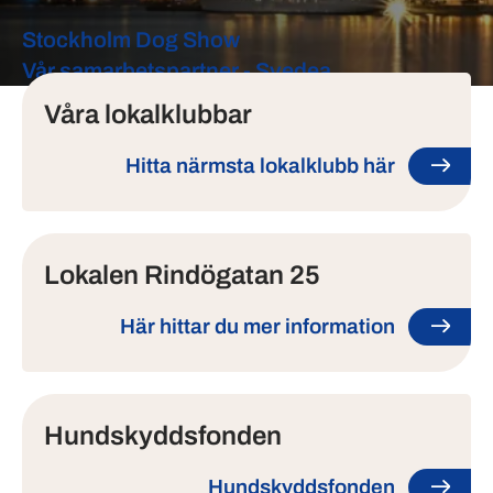
Stockholm Dog Show
Tjänster
Vår samarbetspartner - Svedea
Våra lokalklubbar
Hitta närmsta lokalklubb här
Lokalen Rindögatan 25
Här hittar du mer information
Hundskyddsfonden
Hundskyddsfonden