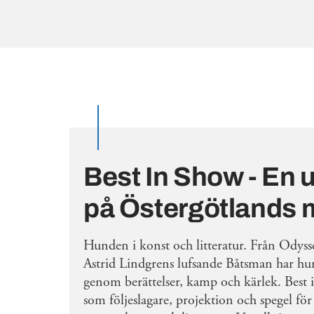
Best In Show - En u
på Östergötlands
Hunden i konst och litteratur. Från Odysse
Astrid Lindgrens lufsande Båtsman har hu
genom berättelser, kamp och kärlek. Best
som följeslagare, projektion och spegel fö