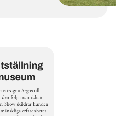
tställning
 museum
us trogna Argos till
nden följt människan
 in Show skildrar hunden
r mänskliga erfarenheter