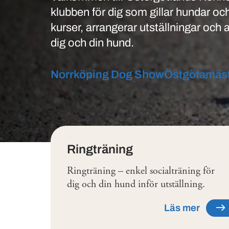
klubben för dig som gillar hundar och 
kurser, arrangerar utställningar och a
dig och din hund.
Norrköping Dog Show
Östgötamäs
Tjänster
Ringträning
Ringträning – enkel socialträning för
dig och din hund inför utställning.
Läs mer