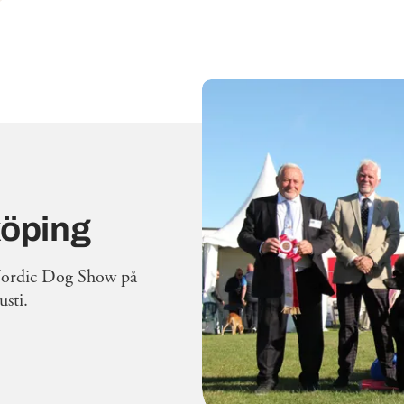
köping
Nordic Dog Show på
sti.