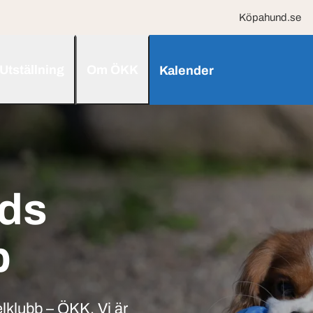
Köpahund.se
Utställning
Om ÖKK
Kalender
nds
b
lklubb – ÖKK. Vi är