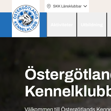
SKK Länsklubbar
Aktiviteter
Utbildning
Östergötla
Kennelklub
Välkommen till Östergötlands Kenne