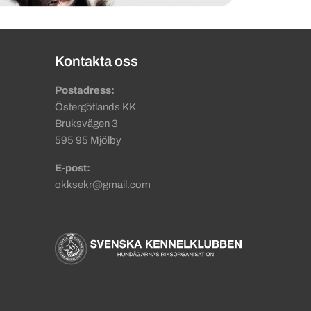
Kontakta oss
Postadress:
Östergötlands KK
Bruksvägen 3
595 95 Mjölby
E-post:
okksekr@gmail.com