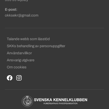
E-post:
okksekr@gmail.com
Sekundära sidfotslänkar
Talande webb som lässtöd
SKKs behandling av personuppgifter
Användarvillkor
Ansvarig utgivare
Om cookies