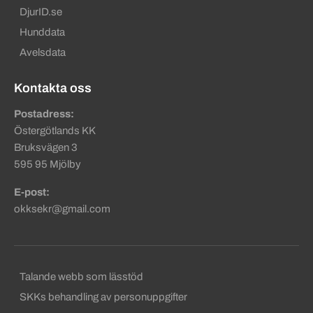
DjurID.se
Hunddata
Avelsdata
Kontakta oss
Postadress:
Östergötlands KK
Bruksvägen 3
595 95 Mjölby
E-post:
okksekr@gmail.com
Sekundära sidfotslänkar
Talande webb som lässtöd
SKKs behandling av personuppgifter