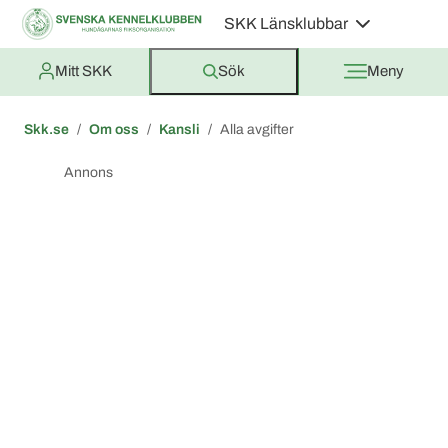
SKK Länsklubbar
Mitt SKK
Sök
Meny
Skk.se
Om oss
Kansli
Alla avgifter
Annons