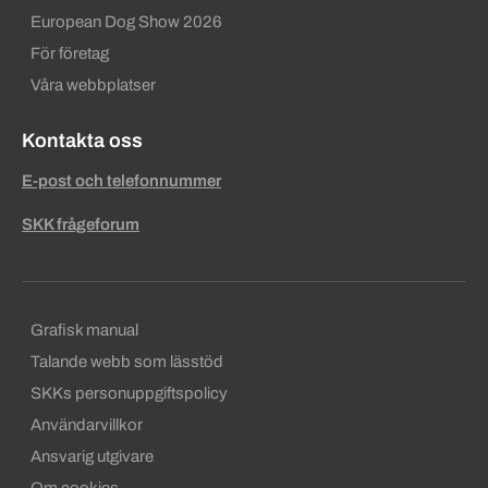
European Dog Show 2026
För företag
Våra webbplatser
Kontakta oss
E-post och telefonnummer
SKK frågeforum
Sekundära sidfotslänkar
Grafisk manual
Talande webb som lässtöd
SKKs personuppgiftspolicy
Användarvillkor
Ansvarig utgivare