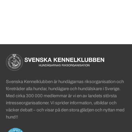
Sidinformation och användba
Köpa hund startsida
Svenska Kennelklubben är hundägarnas riksorganisation och
företräder alla hundar, hundägare och hundälskare i Sverige.
Med cirka 300 000 medlemmar är vi en av landets största
intresseorganisationer. Vi sprider information, utbildar och
väcker debatt – och visar på den stora glädjen och nyttan med
hund!!