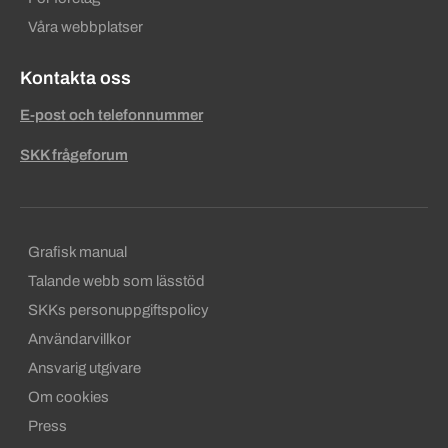
Våra webbplatser
Kontakta oss
E-post och telefonnummer
SKK frågeforum
Sekundära sidfotslänkar
Grafisk manual
Talande webb som lässtöd
SKKs personuppgiftspolicy
Användarvillkor
Ansvarig utgivare
Om cookies
Press