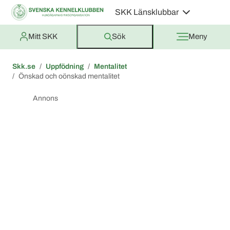
SKK Länsklubbar
Mitt SKK
Sök
Meny
Skk.se
Uppfödning
Mentalitet
Önskad och oönskad mentalitet
Annons