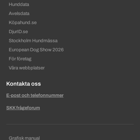
Hunddata
Avelsdata
Köpahund.se
DjurID.se
Stockholm Hundmässa
European Dog Show 2026
För företag
Våra webbplatser
Kontakta oss
E-post och telefonnummer
SKK frågeforum
Sekundära sidfotslänkar
Grafisk manual