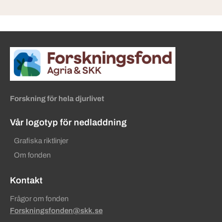
Sidinformation och användba
Köpa hund startsida
Forskning för hela djurlivet
Vår logotyp för nedladdning
Grafiska riktlinjer
Om fonden
Kontakt
Frågor om fonden
Forskningsfonden@skk.se