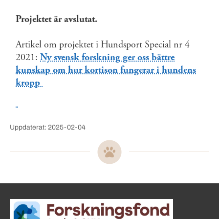
Projektet är avslutat.
Artikel om projektet i Hundsport Special nr 4
2021:
Ny svensk forskning ger oss bättre
kunskap om hur kortison fungerar i hundens
kropp
Uppdaterat: 2025-02-04
Sidinformation och användba
Köpa hund startsida