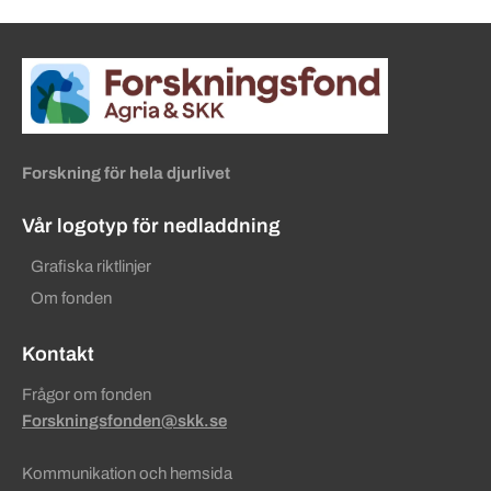
Sidinformation och användba
Köpa hund startsida
Forskning för hela djurlivet
Vår logotyp för nedladdning
Grafiska riktlinjer
Om fonden
Kontakt
Frågor om fonden
Forskningsfonden@skk.se
Kommunikation och hemsida