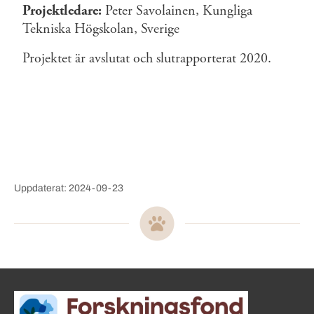
Projektledare:
Peter Savolainen, Kungliga
Tekniska Högskolan, Sverige
Projektet är avslutat och slutrapporterat 2020.
Uppdaterat: 2024-09-23
Sidinformation och användba
Köpa hund startsida