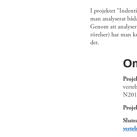
I projektet "Indenti
man analyserat båd
Genom att analysera
rörelser) har man k
det.
Om
Projek
verte
N201
Proje
Slutr
verte