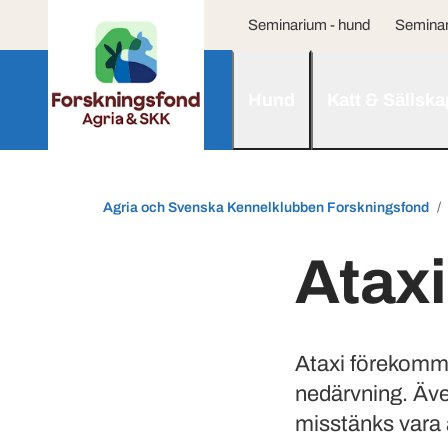
Seminarium - hund
Seminar
Hund
Katt & Sällska
Agria och Svenska Kennelklubben Forskningsfond
Ataxi
Ataxi förekomme
nedärvning. Även
misstänks vara ä