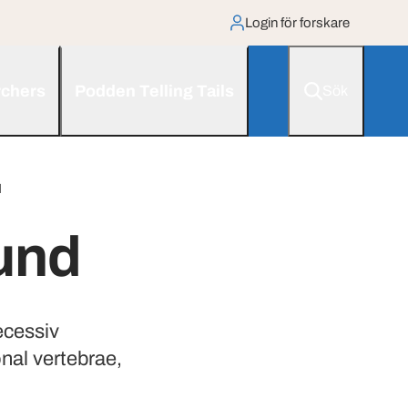
Login för forskare
rchers
Podden Telling Tails
Sök
d
und
ecessiv
onal vertebrae,