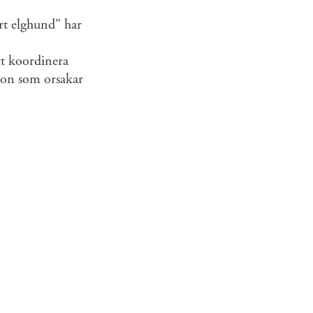
art elghund" har
tt koordinera
ion som orsakar
o