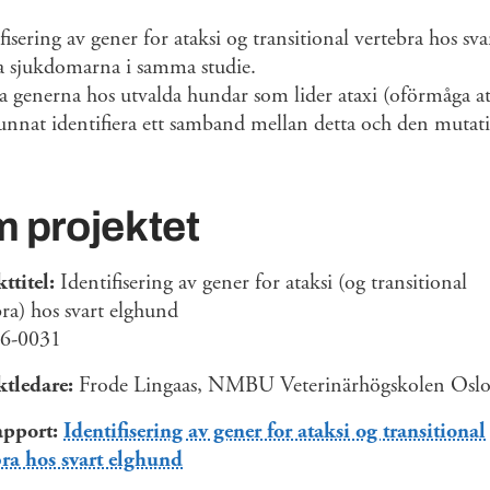
fisering av gener for ataksi og transitional vertebra hos sv
a sjukdomarna i samma studie.
 generna hos utvalda hundar som lider ataxi (oförmåga a
unnat identifiera ett samband mellan detta och den mutat
 projektet
ttitel:
Identifisering av gener for ataksi (og transitional
bra) hos svart elghund
6-0031
ktledare:
Frode Lingaas, NMBU Veterinärhögskolen Osl
apport:
Identifisering av gener for ataksi og transitional
bra hos svart elghund