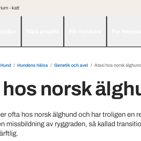
ium - katt
psdjur
Våra projekt
För forskare
For Resea
Hund
Hundens hälsa
Genetik och avel
Ataxi hos norsk älghun
 hos norsk älgh
r ofta hos norsk älghund och har troligen en r
 missbildning av ryggraden, så kallad transiti
rftlig.