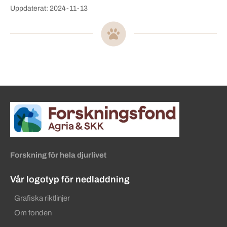
Uppdaterat: 2024-11-13
Sidinformation och användba
Köpa hund startsida
Forskning för hela djurlivet
Vår logotyp för nedladdning
Grafiska riktlinjer
Om fonden