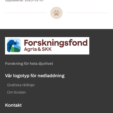
Uppdaterat: 2025-01-07
Sidinformation och användba
Köpa hund startsida
Forskning för hela djurlivet
Vår logotyp för nedladdning
Grafiska riktlinjer
Om fonden
Kontakt