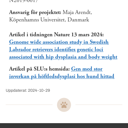
N2019-0017
Ansvarig för projektet:
Maja Arendt,
Köpenhamns Universitet, Danmark
Artikel i tidningen Nature 13 mars 2024:
Genome wide association study in Swedish
Labrador retrievers identifies genetic loci
associated with hip dysplasia and body weight
Artikel på SLU:s hemsida:
Gen med stor
inverkan på höftledsdysplasi hos hund hittad
Uppdaterat: 2024-10-29