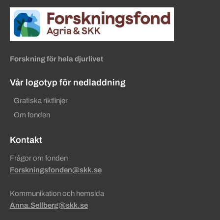
Sidinformation och användba
Köpa hund startsida
Forskning för hela djurlivet
Vår logotyp för nedladdning
Grafiska riktlinjer
Om fonden
Kontakt
Frågor om fonden
Forskningsfonden@skk.se
Kommunikation och hemsida
Anna.Sellberg@skk.se