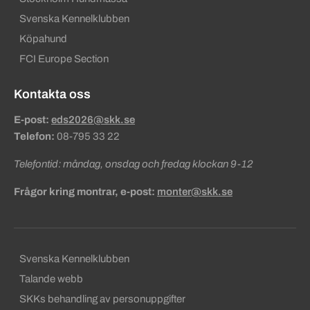
Svenska Kennelklubben
Köpahund
FCI Europe Section
Kontakta oss
E-post:
eds2026@skk.se
Telefon:
08-795 33 22
Telefontid: måndag, onsdag och fredag klockan 9-12
Frågor kring montrar, e-post:
monter@skk.se
Sekundära sidfotslänkar
Svenska Kennelklubben
Talande webb
SKKs behandling av personuppgifter