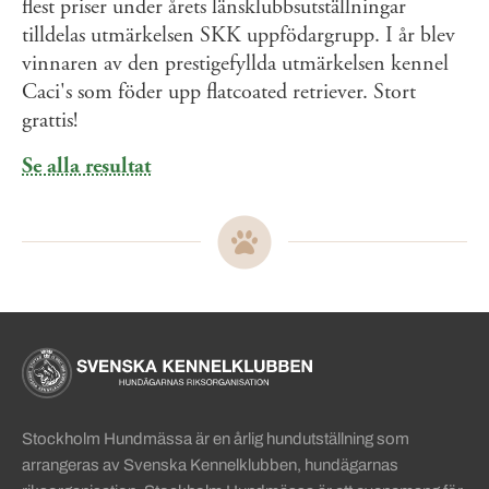
flest priser under årets länsklubbsutställningar
tilldelas utmärkelsen SKK uppfödargrupp. I år blev
vinnaren av den prestigefyllda utmärkelsen kennel
Caci's som föder upp flatcoated retriever. Stort
grattis!
Se alla resultat
Sidinformation och användba
Köpa hund startsida
Stockholm Hundmässa är en årlig hundutställning som
arrangeras av Svenska Kennelklubben, hundägarnas