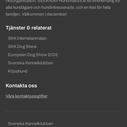
riksorganisation. Stockholm Hundmässa är ett evenemang för
alla hundägare och hundintresserade, och en fest för hela
familjen. Välkommen i december!
Tjänster & relaterat
SKK Internetanmälan
SKK Dog Show
European Dog Show 2026
Svenska Kennelklubben
Köpahund
Kontakta oss
Våra kontaktuppgifter
Sekundära sidfotslänkar
Svenska Kennelklubben