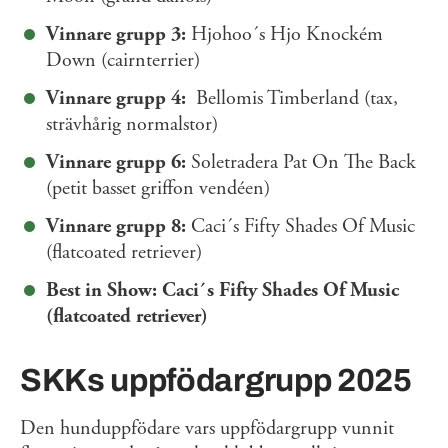
Vinnare grupp 3:
Hjohoo´s Hjo Knockém
Down (cairnterrier)
Vinnare grupp 4:
Bellomis Timberland (tax,
strävhårig normalstor)
Vinnare grupp 6:
Soletradera Pat On The Back
(petit basset griffon vendéen)
Vinnare grupp 8:
Caci´s Fifty Shades Of Music
(flatcoated retriever)
Best in Show: Caci´s Fifty Shades Of Music
(flatcoated retriever)
SKKs uppfödargrupp 2025
Den hunduppfödare vars uppfödargrupp vunnit