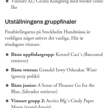
Vinnare XL: Cecilia Klingberg med border collie
Ike
Utställningens gruppfinaler
Finaltävlingarna på Stockholm Hundmässa är
verkligen något utöver det vanliga. Här är
söndagens vinnare.
Bästa uppfödargrupp:
Kennel Caci´s (flatcoated
retriever)
Bästa veteran:
Grandel Inwy Odszukac Wiatr
(gonczy polski)
Bästa junior:
A Sense of Pleasure Go for the
Blue, (labrador retriever)
Vinnare grupp 2:
Arctics Bfg´s Cindy Paper
Moon (grand danois)