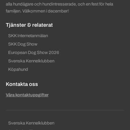
alla hundägare och hundintresserade, och en fest för hela
familjen. Välkommen i december!
Tjänster & relaterat
SKK Internetanmälan
SKK Dog Show
European Dog Show 2026
Svenska Kennelklubben
Köpahund
Kontakta oss
Våra kontaktuppgifter
Sekundära sidfotslänkar
Svenska Kennelklubben