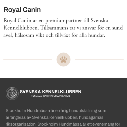
Royal Canin
Royal Canin är en premiumpartner till Svenska
Kennelklubben. Tillsammans tar vi ansvar för en sund
avel, hälsosam vikt och tillväxt för alla hundar.
Sidinformation och användba
Köpa hund startsida
Stockholm Hundmässa är en årlig hundutställning som
arrangeras av Svenska Kennelklubben, hundägarnas
riksorganisation. Stockholm Hundmässa är ett evenemang för