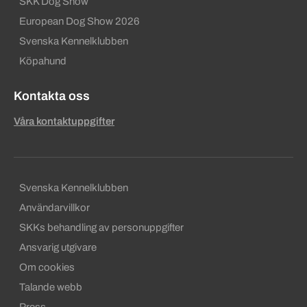
SKK Dog Show
European Dog Show 2026
Svenska Kennelklubben
Köpahund
Kontakta oss
Våra kontaktuppgifter
Sekundära sidfotslänkar
Svenska Kennelklubben
Användarvillkor
SKKs behandling av personuppgifter
Ansvarig utgivare
Om cookies
Talande webb
Press