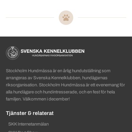
Sidinformation och användba
Köpa hund startsida
Stockholm Hundmässa är en årlig hundutställning som
arrangeras av Svenska Kennelklubben, hundägarnas
riksorganisation. Stockholm Hundmässa är ett evenemang för
alla hundägare och hundintresserade, och en fest för hela
familjen. Välkommen i december!
Tjänster & relaterat
SKK Internetanmälan