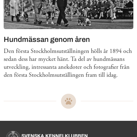
Hundmässan genom åren
Den första Stockholmsutställningen hölls år 1894 och
sedan dess har mycket hänt. Ta del av hundmässans
utveckling, intressanta anekdoter och fotografier från
den första Stockholmsutställingen fram till idag.
Sidinformation och användba
Köpa hund startsida