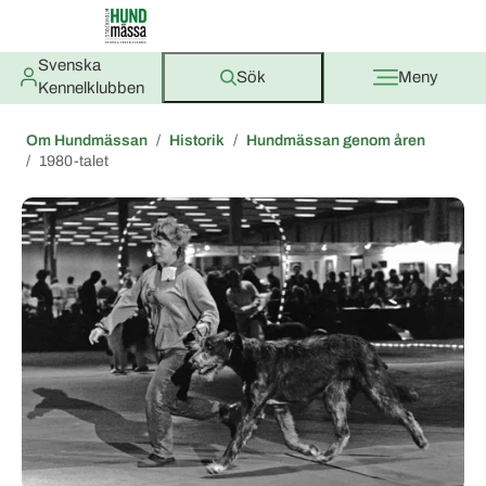
Svenska
Sök
Meny
Kennelklubben
Om Hundmässan
Historik
Hundmässan genom åren
1980-talet