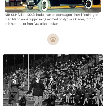
När SKK fyllde 100 år hade man en storslagen show i finalringen
med bland annat uppvisning av med tidstypiska kläder, fordon
och hundraser från fyra olika epoker.
Mer om