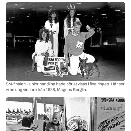
SM-finalen i junior handling hade börjat visas i finalringen. Här ser
vi en ung vinnare från 1988, Magnus Berglin.