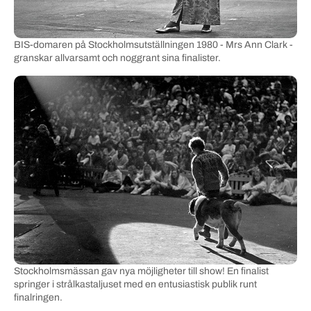
BIS-domaren på Stockholmsutställningen 1980 - Mrs Ann Clark -
granskar allvarsamt och noggrant sina finalister.
Stockholmsmässan gav nya möjligheter till show! En finalist
springer i strålkastaljuset med en entusiastisk publik runt
finalringen.