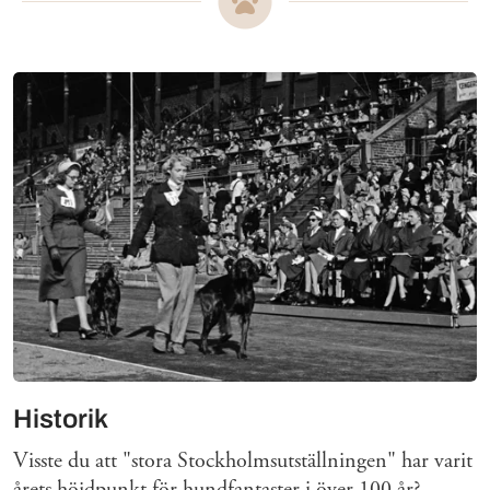
Mer om
Historik
Visste du att "stora Stockholmsutställningen" har varit
årets höjdpunkt för hundfantaster i över 100 år?