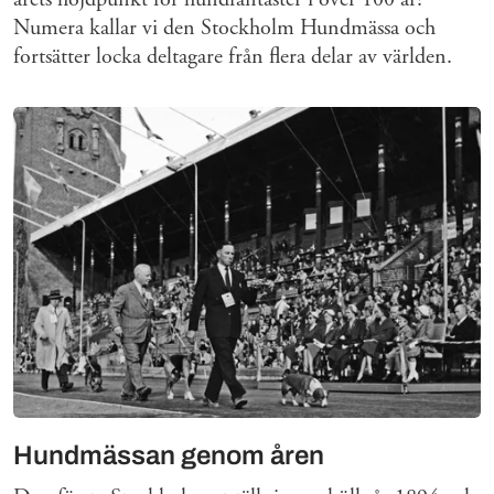
Numera kallar vi den Stockholm Hundmässa och
fortsätter locka deltagare från flera delar av världen.
Hundmässan genom åren