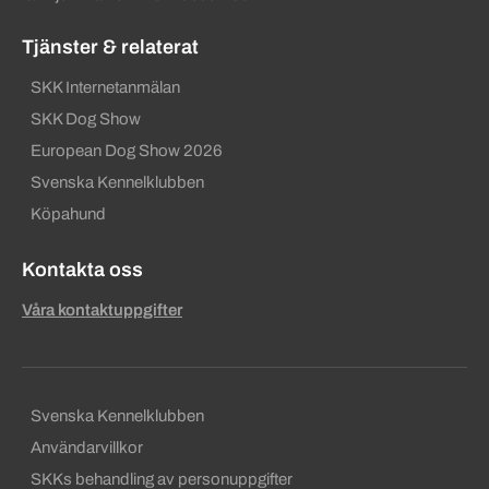
Tjänster & relaterat
SKK Internetanmälan
SKK Dog Show
European Dog Show 2026
Svenska Kennelklubben
Köpahund
Kontakta oss
Våra kontaktuppgifter
Sekundära sidfotslänkar
Svenska Kennelklubben
Användarvillkor
SKKs behandling av personuppgifter