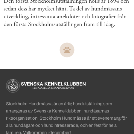
Den första Stockholmsutställningen hölls år 1894 och
sedan dess har mycket hänt. Ta del av hundmässans
utveckling, intressanta anekdoter och fotografier från
den första Stockholmsutställingen fram till idag.
Sidinformation och användba
Köpa hund startsida
Stockholm Hundmässa är en årlig hundutställning som
arrangeras av Svenska Kennelklubben, hundägarnas
riksorganisation. Stockholm Hundmässa är ett evenemang för
alla hundägare och hundintresserade, och en fest för hela
familjen. Välkommen i december!