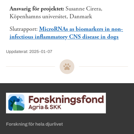
Ansvarig för projektet:
Susanne Cirera,
Köpenhamns universitet, Danmark
Slutrapport:
MicroRNAs as biomarkers in non-
infectious inflammatory CNS disease in dogs
Uppdaterat: 2025-01-07
Sidinformation och användba
Köpa hund startsida
Forskning för hela djurlivet