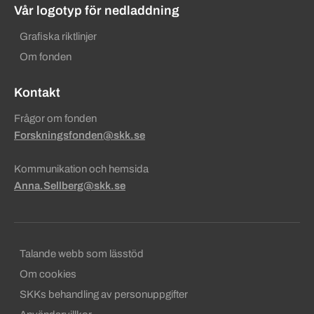
Vår logotyp för nedladdning
Grafiska riktlinjer
Om fonden
Kontakt
Frågor om fonden
Forskningsfonden@skk.se
Kommunikation och hemsida
Anna.Sellberg@skk.se
Sekundära sidfotslänkar
Talande webb som lässtöd
Om cookies
SKKs behandling av personuppgifter