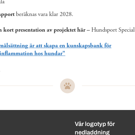
la
apport
beräknas vara klar 2028.
n kort presentation av projektet här –
Hundsport Special
:
målsättning är att skapa en kunskapsbank för
inflammation hos hundar"
8
ändbara länkar
Vår logotyp för
nedladdning