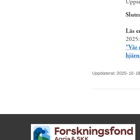
Uppsa
Slutr
Läs e
2025
"Vår 
hjärn
Uppdaterat: 2025-10-1
Sidinformation och anv
Köpa hund startsida