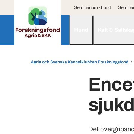
Seminarium - hund
Seminar
Hund
Katt & Sällska
Agria och Svenska Kennelklubben Forskningsfond
Encef
sjuk
Det övergripand