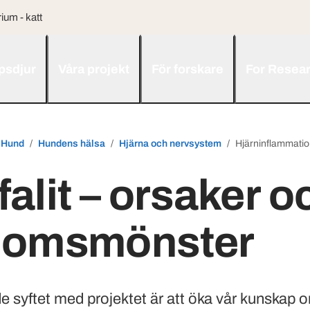
ium - katt
psdjur
Våra projekt
För forskare
For Resea
Hund
Hundens hälsa
Hjärna och nervsystem
Hjärninflammatio
alit – orsaker o
domsmönster
e syftet med projektet är att öka vår kunskap 