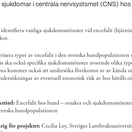
 sjukdomar i centrala nervsystsmet (CNS) hos
 identifiera vanliga sjukdomsmönster vid encefalit (hjärn
kor.
erisera typer av encefalit i den svenska hundpopulationen 
ss ska också specifika sjukdomsmönster avseende olika type
rna kommer också att undersöka förekomst av av kända och
ndersökningar av eventuell zoonotisk risk av hos hittills oi
ttitel:
Encefalit hos hund – orsaker och sjukdomsmönster
venska hundpopulationen
rig för projektet:
Cecilia Ley, Sveriges Lantbruksuniversit