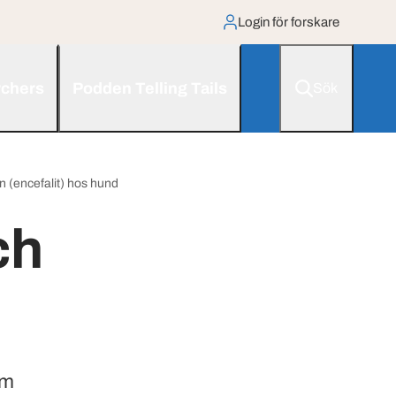
Login för forskare
rchers
Podden Telling Tails
Sök
n (encefalit) hos hund
ch
om