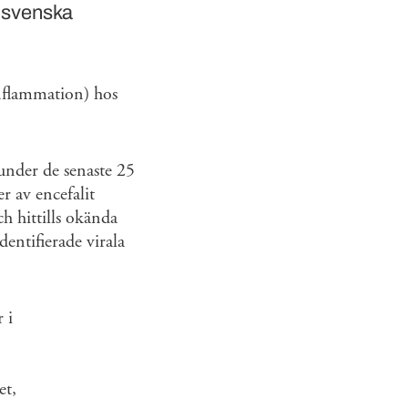
 svenska
inflammation) hos
under de senaste 25
r av encefalit
 hittills okända
dentifierade virala
 i
et,