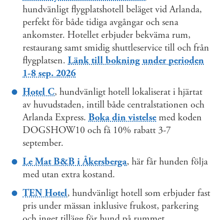
hundvänligt flygplatshotell beläget vid Arlanda,
perfekt för både tidiga avgångar och sena
ankomster. Hotellet erbjuder bekväma rum,
restaurang samt smidig shuttleservice till och från
flygplatsen.
Länk till bokning under perioden
1-8 sep. 2026
Hotel C
, hundvänligt hotell lokaliserat i hjärtat
av huvudstaden, intill både centralstationen och
Arlanda Express.
Boka din vistelse
med koden
DOGSHOW10 och få 10% rabatt 3-7
september.
Le Mat B&B i Åkersberga
, här får hunden följa
med utan extra kostand.
TEN Hotel
, hundvänligt hotell som erbjuder fast
pris under mässan inklusive frukost, parkering
och inget tillägg för hund på rummet.