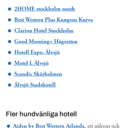
2HOME stockholm south
Best Western Plus Kungens Kurva
Clarion Hotel Stockholm
Good Morning+ Hägersten
Hotell Expo, Älvsjö
Motel L Älvsjö
Scandic Skärholmen
Älvsjö Stadshotell
Fler hundvänliga hotell
Aiden by Best Western Arlanda
, ett stilrent och