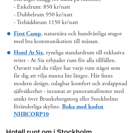
- Enkelrum: 850 kr/natt
- Dubbelrum 950 kr/natt
- Trebäddsrum 1150 kr/natt
First Camp
, naturnära och hundvänliga stugor
med bra kommunikation till mässan.
Hotel At Six
, rymliga standardrum till exklusiva
sviter - At Six erbjuder rum för alla tillfällen.
Oavsett vad du väljer har varje rum något som
får dig att vilja stanna lite längre. Här finns
modern design, oslagbar komfort och avslappnad
självsäkerhet - inramat av panoramafönster med
utsikt över Brunkebergstorg eller Stockholms
föränderliga skyline.
Boka med koden
NHRCORP10
Hotell runt om i Stockholm