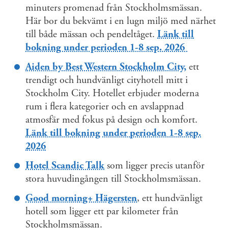
minuters promenad från Stockholmsmässan.
Här bor du bekvämt i en lugn miljö med närhet
till både mässan och pendeltåget.
Länk till
bokning under perioden 1-8 sep. 2026
Aiden by Best Western Stockholm City,
ett
trendigt och hundvänligt cityhotell mitt i
Stockholm City. Hotellet erbjuder moderna
rum i flera kategorier och en avslappnad
atmosfär med fokus på design och komfort.
Länk till bokning under perioden 1-8 sep.
2026
Hotel Scandic Talk
som ligger precis utanför
stora huvudingången till Stockholmsmässan.
Good morning+ Hägersten
, ett hundvänligt
hotell som ligger ett par kilometer från
Stockholmsmässan.