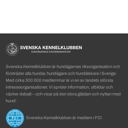
Sidinformation och användba
Köpa hund startsida
Svenska Kennelklubben är hundägarnas riksorganisation och
företräder alla hundar, hundägare och hundälskare i Sverige.
Med cirka 300 000 medlemmar är vi en av landets största
intresseorganisationer. Vi sprider information, utbildar och
väcker debatt – och visar på den stora glädjen och nyttan med
hund!
Svenska Kennelklubben är medlem i FCI