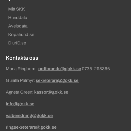
Mitt SKK
Hunddata
Avelsdata
Köpahund.se
DjurID.se
Kontakta oss
Maria Ringbom:
ordforande@gokk.se
0735-298366
Gunilla Pålmyr:
sekreterare@gokk.se
Agneta Green:
kassor@gokk.se
info@gokk.se
valberedning@gokk.se
ringsekreterare@gokk.se