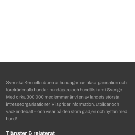
Sidinformation och användba
Svenska Kennelklubben är hundägarnas riksorganisation och
företräder alla hundar, hundägare och hundälskare i Sverige.
Med cirka 300 000 medlemmar är vi en av landets största
intresseorganisationer. Vi sprider information, utbildar och
väcker debatt – och visar på den stora glädjen och nyttan med
hund!
Tjänster & relaterat