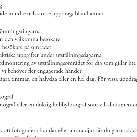
g
 både mindre och större uppdrag, bland annat:
ömningsringarna
rén och välkomna besökare
h besökare på området
ktiska uppgifter under utställningsdagarna
ontering av utställningsområdet för dig som gillar lite 
 vi behöver fler engagerade händer
några timmar, en halvdag eller en hel dag. För vissa uppdra
tograf
otograf eller en duktig hobbyfotograf som vill dokumente
v att fotografera hundar eller andra djur får du gärna ski