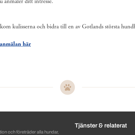
u anmäler ditt intresse.
kom kulisserna och bidra till en av Gotlands största hund
eanmälan här
ändbara länkar
Tjänster & relaterat
on och företräder alla hundar,