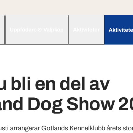
r
Uppfödare & Valpköp
Aktiviteter
Aktivitete
u bli en del av
and Dog Show 2
ti arrangerar Gotlands Kennelklubb årets stor