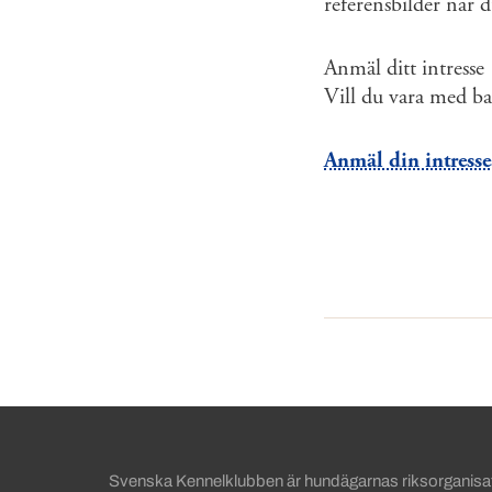
referensbilder när d
Anmäl ditt intresse
Vill du vara med ba
Anmäl din intress
Sidinformation och anv
Svenska Kennelklubben är hundägarnas riksorganisati