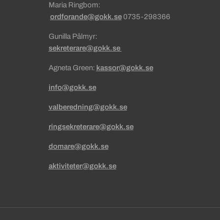
Maria Ringbom:
ordforande@gokk.se
0735-298366
Gunilla Pålmyr:
sekreterare@gokk.se
Agneta Green:
kassor@gokk.se
info@gokk.se
valberedning@gokk.se
ringsekreterare@gokk.se
domare@gokk.se
aktiviteter@gokk.se