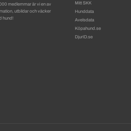
Mitt SKK
 000 medlemmar är vi en av
rmation, utbildar och väcker
Hunddata
d hund!
Avelsdata
Köpahund.se
DjurID.se