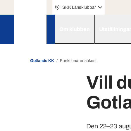
SKK Länsklubbar
Om klubben
Utställninga
Gotlands KK
Funktionärer sökes!
Vill d
Gotl
Den 22–23 augus