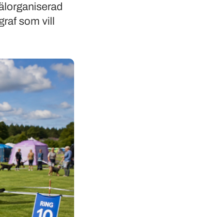
älorganiserad
graf som vill