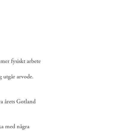
mer fysiskt arbete
g utgår arvode.
ra årets Gotland
cka med några