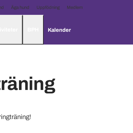
nd
Äga hund
Uppfödning
Medlem
iviteter
BPH
Kalender
träning
ingträning!