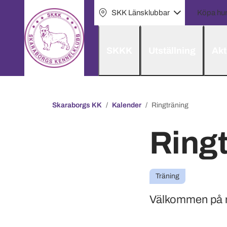
SKK Länsklubbar
Köpa hu
SKKK
Utställning
Akt
Skaraborgs KK
Kalender
Ringträning
Ring
Träning
Välkommen på r