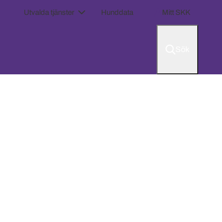
Utvalda tjänster
Hunddata
Mitt SKK
Sök