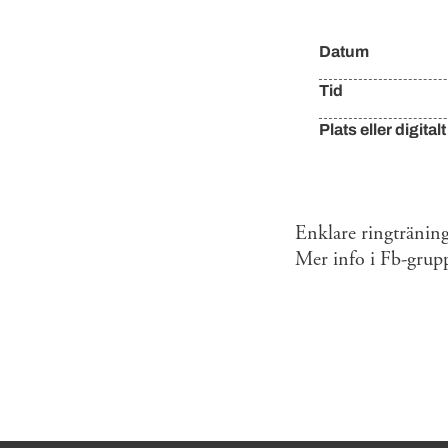
Händelse
Datum
Tid
Plats eller digitalt
Enklare ringtränin
Mer info i Fb-grup