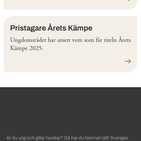
Pristagare Årets Kämpe
Ungdomsrådet har utsett vem som får titeln Årets
Kämpe 2025.
Läs me
Sidinformation och användba
Köpa hund startsida
Är du ung och gillar hundar? Då har du hamnat rätt! Sveriges