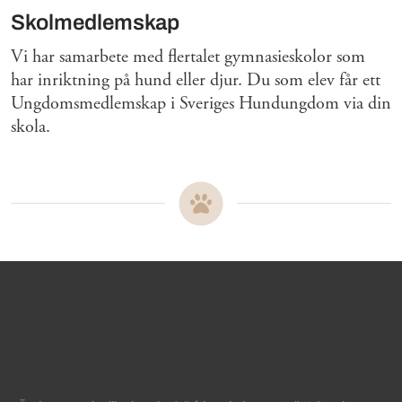
Skolmedlemskap
Vi har samarbete med flertalet gymnasieskolor som
har inriktning på hund eller djur. Du som elev får ett
Ungdomsmedlemskap i Sveriges Hundungdom via din
skola.
Sidinformation och användba
Köpa hund startsida