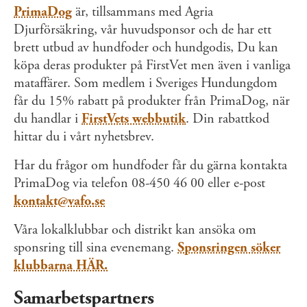
PrimaDog
är, tillsammans med Agria
Djurförsäkring, vår huvudsponsor och de har ett
brett utbud av hundfoder och hundgodis, Du kan
köpa deras produkter på FirstVet men även i vanliga
mataffärer. Som medlem i Sveriges Hundungdom
får du 15% rabatt på produkter från PrimaDog, när
du handlar i
FirstVets webbutik
. Din rabattkod
hittar du i vårt nyhetsbrev.
Har du frågor om hundfoder får du gärna kontakta
PrimaDog via telefon 08-450 46 00 eller e-post
kontakt@vafo.se
Våra lokalklubbar och distrikt kan ansöka om
sponsring till sina evenemang.
Sponsringen söker
klubbarna HÄR.
Samarbetspartners