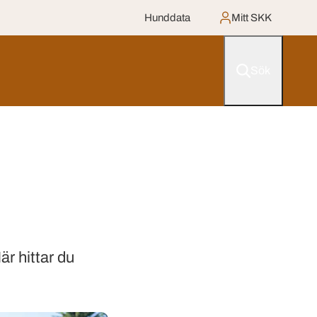
Hunddata
Mitt SKK
Sök
r hittar du