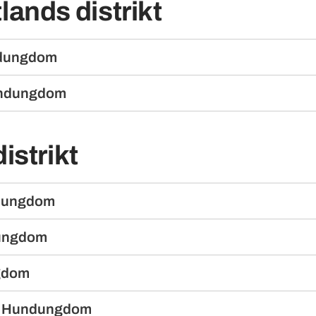
lands distrikt
ndungdom
undungdom
istrikt
dungdom
ungdom
gdom
s Hundungdom