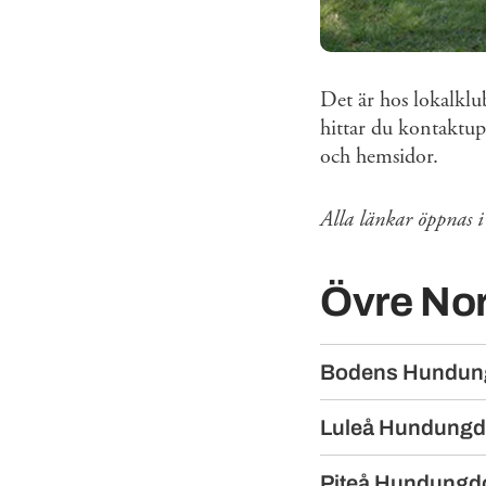
Det är hos lokalklu
hittar du kontaktup
och hemsidor.
Alla länkar öppnas i 
Övre Nor
Bodens Hundu
Luleå Hundung
Piteå Hundung