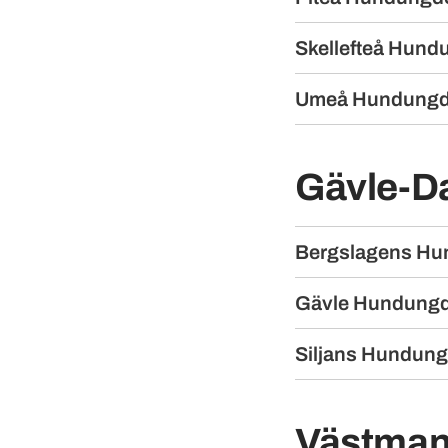
Skellefteå Hun
Umeå Hundung
Gävle-Da
Bergslagens H
Gävle Hundung
Siljans Hundun
Västmanl