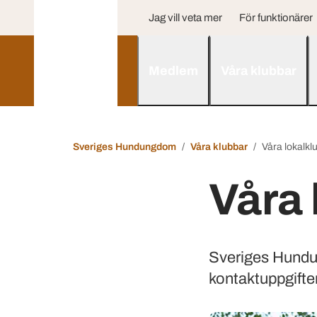
Jag vill veta mer
För funktionärer
Medlem
Våra klubbar
Sveriges Hundungdom
Våra klubbar
Våra lokalkl
Våra 
Sveriges Hundun
kontaktuppgifter 