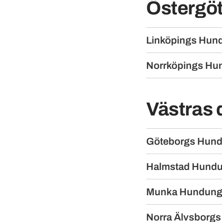
Östergöt
Linköpings Hu
Norrköpings H
Västras d
Göteborgs Hun
Halmstad Hund
Munka Hundun
Norra Älvsborg