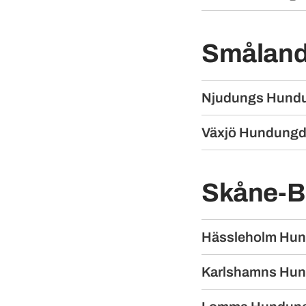
Smålands
Njudungs Hund
Växjö Hundung
Skåne-Bl
Hässleholm Hu
Karlshamns Hu