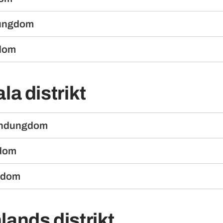
dungdom
dom
la distrikt
undungdom
dom
gdom
ands distrikt