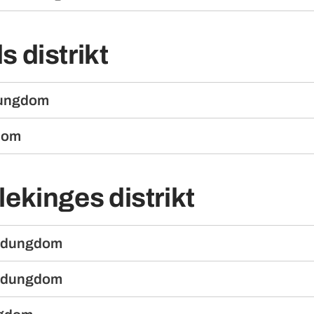
 distrikt
ungdom
dom
ekinges distrikt
ndungdom
ndungdom