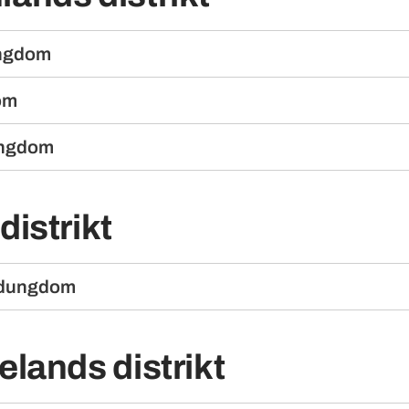
ngdom
om
ungdom
distrikt
ndungdom
elands distrikt