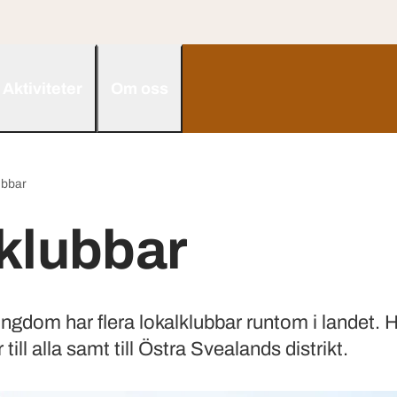
Aktiviteter
Om oss
ubbar
klubbar
gdom har flera lokalklubbar runtom i landet. Hä
till alla samt till Östra Svealands distrikt.