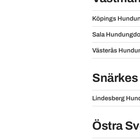
Köpings Hundu
Sala Hundungd
Västerås Hund
Snärkes 
Lindesberg Hu
Östra Sv