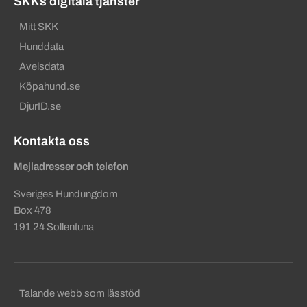
SKKs digitala tjänster
Mitt SKK
Hunddata
Avelsdata
Köpahund.se
DjurID.se
Kontakta oss
Mejladresser och telefon
Sveriges Hundungdom
Box 478
191 24 Sollentuna
Sekundära sidfotslänkar
Talande webb som lässtöd