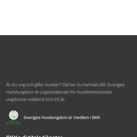
Sidinformation och användba
Köpa hund startsida
Är du ung och gillar hundar? Då har du hamnat rätt! Sveriges
Hundungdom är organisationen för hundintresserade
ungdomar mellan 6 och 25 år.
Sveriges Hundungdom är medlem i SKK