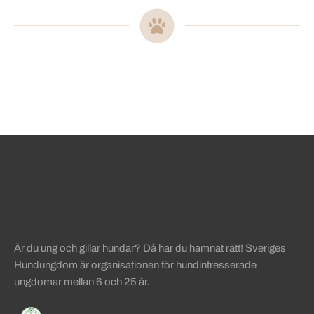
Sidinformation och användba
Köpa hund startsida
Är du ung och gillar hundar? Då har du hamnat rätt! Sveriges
Hundungdom är organisationen för hundintresserade
ungdomar mellan 6 och 25 år.