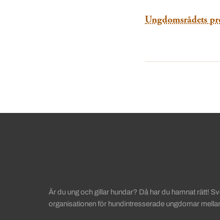
Ungdomsrådets pr
Sidinformation och anv
Köpa hund startsida
Är du ung och gillar hundar? Då har du hamnat rätt!
organisationen för hundintresserade ungdomar mellan