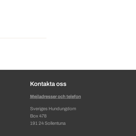
Kontakta oss
Mejladresser och telefon
Sveriges Hundungdom
Box 478
191 24 Sollentuna