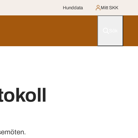
Hunddata
Mitt SKK
Sök
tokoll
lsemöten.