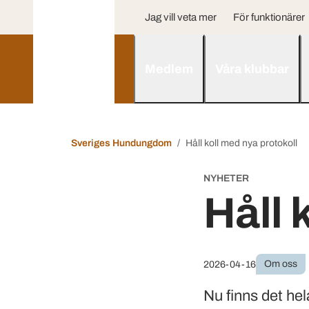
Jag vill veta mer
För funktionärer
Medlem
Våra klubbar
Sveriges Hundungdom
Håll koll med nya protokoll
NYHETER
Håll 
Om oss
2026-04-16
Nu finns det he