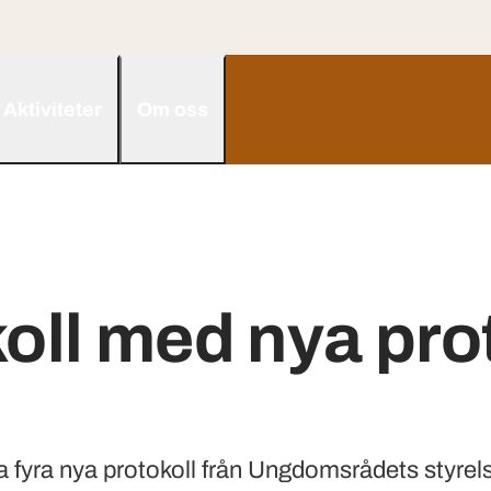
Aktiviteter
Om oss
koll med nya pro
la fyra nya protokoll från Ungdomsrådets styre