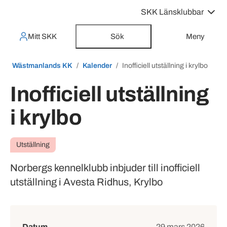
SKK Länsklubbar
Mitt SKK
Sök
Meny
Wästmanlands KK
Kalender
Inofficiell utställning i krylbo
Inofficiell utställning
i krylbo
Utställning
Norbergs kennelklubb inbjuder till inofficiell
utställning i Avesta Ridhus, Krylbo
Händelsedetaljer
Datum
29 mars 2026