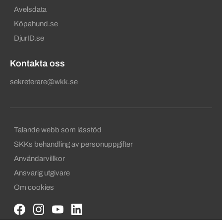
Avelsdata
Köpahund.se
DjurID.se
Kontakta oss
sekreterare@wkk.se
Sekundära sidfotslänkar
Talande webb som lässtöd
SKKs behandling av personuppgifter
Användarvillkor
Ansvarig utgivare
Om cookies