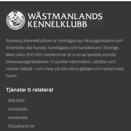
Sidinformation och användba
Köpa hund startsida
Svenska Kennelklubben är hundägarnas riksorganisation och
företräder alla hundar, hundägare och hundälskare i Sverige.
Med cirka 300 000 medlemmar är vi en av landets största
intresseorganisationer. Vi sprider information, utbildar och
väcker debatt – och visar på den stora glädjen och nyttan med
hund!
Tjänster & relaterat
Mitt SKK
Hunddata
Avelsdata
Köpahund.se