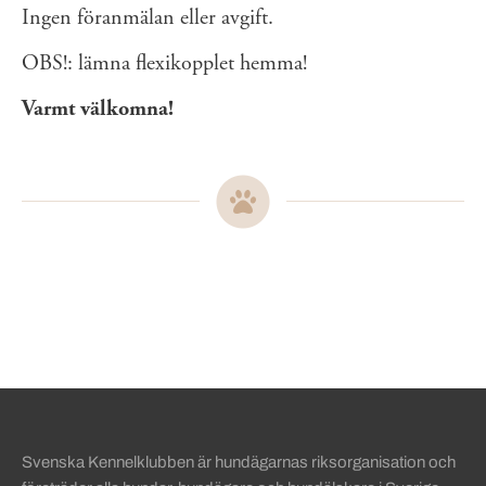
Ingen föranmälan eller avgift.
OBS!: lämna flexikopplet hemma!
Varmt välkomna!
Sidinformation och användba
Svenska Kennelklubben är hundägarnas riksorganisation och