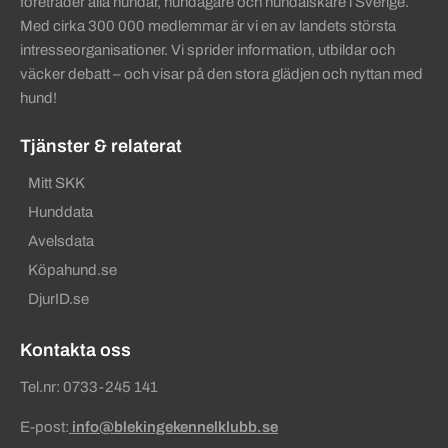
företräder alla hundar, hundägare och hundälskare i Sverige.
Med cirka 300 000 medlemmar är vi en av landets största
intresseorganisationer. Vi sprider information, utbildar och
väcker debatt – och visar på den stora glädjen och nyttan med
hund!
Tjänster & relaterat
Mitt SKK
Hunddata
Avelsdata
Köpahund.se
DjurID.se
Kontakta oss
Tel.nr: 0733-245 141
E-post:
info@blekingekennelklubb.se