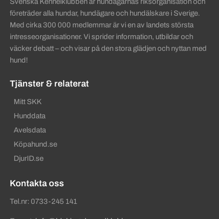
Svenska Kennelklubben är hundägarnas riksorganisation och
företräder alla hundar, hundägare och hundälskare i Sverige.
Med cirka 300 000 medlemmar är vi en av landets största
intresseorganisationer. Vi sprider information, utbildar och
väcker debatt – och visar på den stora glädjen och nyttan med
hund!
Tjänster & relaterat
Mitt SKK
Hunddata
Avelsdata
Köpahund.se
DjurID.se
Kontakta oss
Tel.nr: 0733-245 141