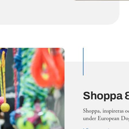
Shoppa &
Shoppa, inspireras o
under European Do