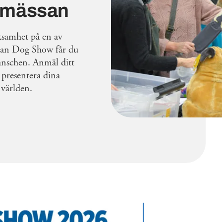
rsmässan
ksamhet på en av
pean Dog Show får du
ranschen. Anmäl ditt
 presentera dina
 världen.