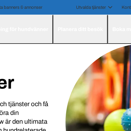
a banners & annonser
Utvalda tjänster
Kont
ing för hundvänner
Planera ditt besök
Boka m
er
ch tjänster och få
föra din
 är den ultimata
h hundrelaterade