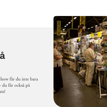
på
ow får du inte bara
– du får också på
ts!