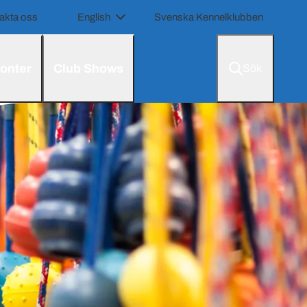
akta oss
English
Svenska Kennelklubben
onter
Club Shows
Sök