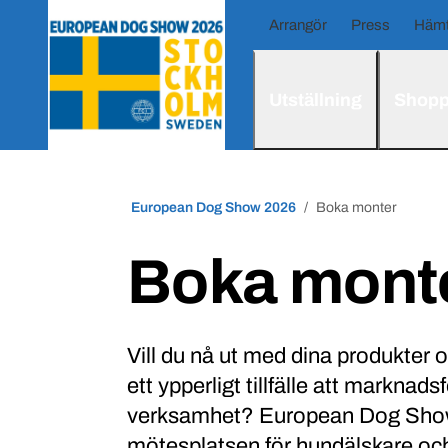
Arrangör
Press
Hämt
Utställning
Shopp
European Dog Show 2026
Boka monter
Boka mont
Vill du nå ut med dina produkter o
ett ypperligt tillfälle att marknads
verksamhet? European Dog Show
mötesplatsen för hundälskare oc