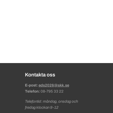
Kontakta oss
E-post:
eds2026@skk.se
Telefon:
08-795 33 22
Telefontid: måndag, onsdag och
fredag klockan 9-12