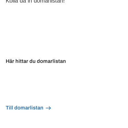
domarlistan!
Under tre intensiva dagar samlas tiotusentals
hundvänner för att uppleva två stora
hundutställningar. De båda utställningarna kommer
att arrangeras parallellt under tre dagar på
Stockholmsmässan.
Här hittar du domarlistan
Uppe i menyn, under fliken "Utställning" hittar du
domarlistan och mer information om European dog
show 2026. Vi uppdaterar informationen löpande!
Till domarlistan